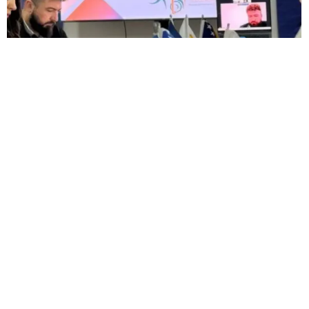
Partneri iz BiH, Crne Gore, Austrije i Portugala
započeli realizaciju zajedničkog projekta