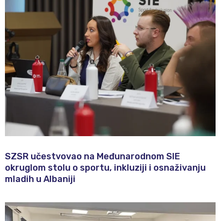
SZSR učestvovao na Međunarodnom SIE
okruglom stolu o sportu, inkluziji i osnaživanju
mladih u Albaniji