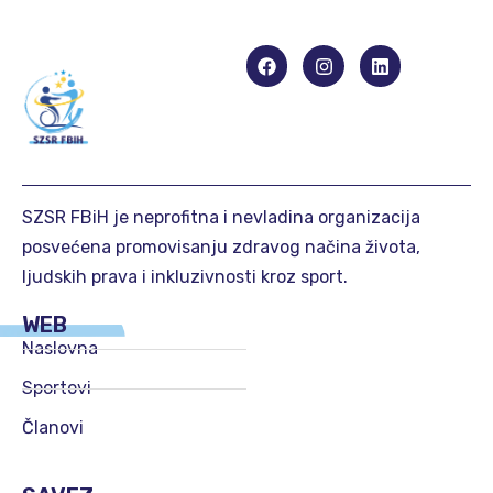
SZSR FBiH je neprofitna i nevladina organizacija
posvećena promovisanju zdravog načina života,
ljudskih prava i inkluzivnosti kroz sport.
WEB
Naslovna
Sportovi
Članovi