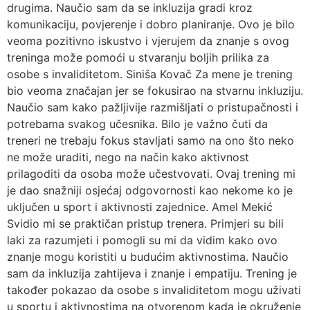
drugima. Naučio sam da se inkluzija gradi kroz
komunikaciju, povjerenje i dobro planiranje. Ovo je bilo
veoma pozitivno iskustvo i vjerujem da znanje s ovog
treninga može pomoći u stvaranju boljih prilika za
osobe s invaliditetom. Siniša Kovač Za mene je trening
bio veoma značajan jer se fokusirao na stvarnu inkluziju.
Naučio sam kako pažljivije razmišljati o pristupačnosti i
potrebama svakog učesnika. Bilo je važno čuti da
treneri ne trebaju fokus stavljati samo na ono što neko
ne može uraditi, nego na način kako aktivnost
prilagoditi da osoba može učestvovati. Ovaj trening mi
je dao snažniji osjećaj odgovornosti kao nekome ko je
uključen u sport i aktivnosti zajednice. Amel Mekić
Svidio mi se praktičan pristup trenera. Primjeri su bili
laki za razumjeti i pomogli su mi da vidim kako ovo
znanje mogu koristiti u budućim aktivnostima. Naučio
sam da inkluzija zahtijeva i znanje i empatiju. Trening je
također pokazao da osobe s invaliditetom mogu uživati
u sportu i aktivnostima na otvorenom kada je okruženje