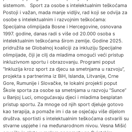
sistemom. Sport za osobe s intelektualnim teškoćama
Postoji i važan, mada manje vidljiv, rad koji se odvija za
osobe s intelektualnim i razvojnim teškoćama:
Specijalna olimpijada Bosne i Hercegovine, osnovana
1997. godine, danas radi s više od 20.000 osoba s
intelektualnim teškoćama širom zemlje. Godine 2025.
pridružila se Globalnoj koaliciji za inkluziju Specijalne
olimpijade, čiji je cilj da mladima omogući veći pristup
inkluzivnom sportu i obrazovanju. Programi poput
“Inkluzija kroz sport za djecu sa smetnjama u razvoju”,
projekta s partnerima iz BiH, Islanda, Litvanije, Crne
Gore, Rumunije i Slovačke, te lokalni projekti poput
Škole sporta za osobe sa smetnjama u razvoju “Sunce”
u Banjoj Luci, omogućavaju djeci i mladima besplatan
pristup sportu. Za mnoge od njih sport djeluje gotovo
kao terapija, a pomaže im i da se osjećaju više dijelom
društva. sportisti s intelektualnim teškoćama ostvarili su
stvarne uspjehe i na međunarodnom nivou. Vesna Mišić