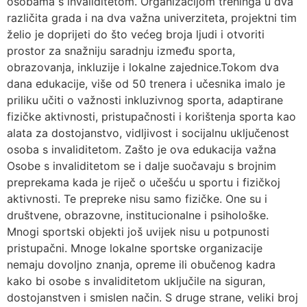
osobama s invaliditetom. Organizacijom treninga u dva
različita grada i na dva važna univerziteta, projektni tim
želio je doprijeti do što većeg broja ljudi i otvoriti
prostor za snažniju saradnju između sporta,
obrazovanja, inkluzije i lokalne zajednice.Tokom dva
dana edukacije, više od 50 trenera i učesnika imalo je
priliku učiti o važnosti inkluzivnog sporta, adaptirane
fizičke aktivnosti, pristupačnosti i korištenja sporta kao
alata za dostojanstvo, vidljivost i socijalnu uključenost
osoba s invaliditetom. Zašto je ova edukacija važna
Osobe s invaliditetom se i dalje suočavaju s brojnim
preprekama kada je riječ o učešću u sportu i fizičkoj
aktivnosti. Te prepreke nisu samo fizičke. One su i
društvene, obrazovne, institucionalne i psihološke.
Mnogi sportski objekti još uvijek nisu u potpunosti
pristupačni. Mnoge lokalne sportske organizacije
nemaju dovoljno znanja, opreme ili obučenog kadra
kako bi osobe s invaliditetom uključile na siguran,
dostojanstven i smislen način. S druge strane, veliki broj