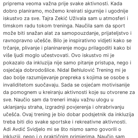
priprema veoma važna prije svake aktivnosti. Kada
dobro planiramo, možemo kreirati sigurnije i ugodnije
iskustvo za sve. Tajra Zekić Uživala sam u atmosferi i
timskom radu tokom treninga. Naučila sam da sport
može biti snažan alat za samopouzdanje, prijateljstvo i
ravnopravno učešće. Bilo je inspirativno vidjeti kako se
trčanje, plivanje i planinarenje mogu prilagoditi kako bi
više ljudi moglo učestvovati. Ovo iskustvo mi je
pokazalo da inkluzija nije samo pitanje pristupa, nego i
osjećaja dobrodošlice. Nidal Behlulović Trening mi je
dao bolje razumijevanje prepreka s kojima se osobe s
invaliditetom suočavaju. Sada se osjećam motivisanije
da pomognem u kreiranju aktivnosti koje su otvorene za
sve. Naučio sam da treneri imaju važnu ulogu u
uklanjanju straha, izgradnji povjerenja i ohrabrivanju
učešća. Ovaj trening je bio dobar podsjetnik da inkluzija
treba biti dio svake sportske i rekreativne aktivnosti.
Adi Avdić Svidjelo mi se što nismo samo govorili o
inkluziji, nego i o praktičnim primjerima. Naučio sam