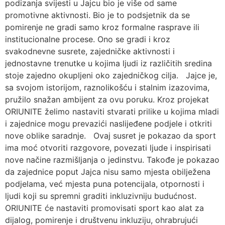
podizanja svijesti u Jajcu bio je više od same
promotivne aktivnosti. Bio je to podsjetnik da se
pomirenje ne gradi samo kroz formalne rasprave ili
institucionalne procese. Ono se gradi i kroz
svakodnevne susrete, zajedničke aktivnosti i
jednostavne trenutke u kojima ljudi iz različitih sredina
stoje zajedno okupljeni oko zajedničkog cilja. Jajce je,
sa svojom istorijom, raznolikošću i stalnim izazovima,
pružilo snažan ambijent za ovu poruku. Kroz projekat
ORIUNITE želimo nastaviti stvarati prilike u kojima mladi
i zajednice mogu prevazići naslijeđene podjele i otkriti
nove oblike saradnje. Ovaj susret je pokazao da sport
ima moć otvoriti razgovore, povezati ljude i inspirisati
nove načine razmišljanja o jedinstvu. Takođe je pokazao
da zajednice poput Jajca nisu samo mjesta obilježena
podjelama, već mjesta puna potencijala, otpornosti i
ljudi koji su spremni graditi inkluzivniju budućnost.
ORIUNITE će nastaviti promovisati sport kao alat za
dijalog, pomirenje i društvenu inkluziju, ohrabrujući