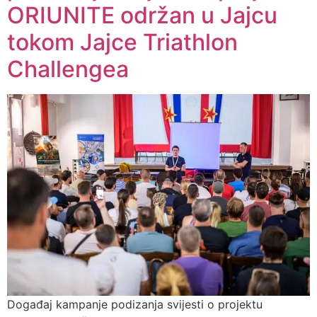
ORIUNITE održan u Jajcu
tokom Jajce Triathlon
Challengea​
Događaj kampanje podizanja svijesti o projektu