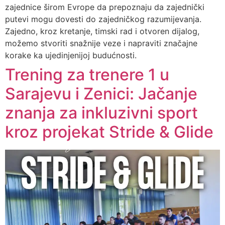
zajednice širom Evrope da prepoznaju da zajednički
putevi mogu dovesti do zajedničkog razumijevanja.
Zajedno, kroz kretanje, timski rad i otvoren dijalog,
možemo stvoriti snažnije veze i napraviti značajne
korake ka ujedinjenijoj budućnosti.
Trening za trenere 1 u
Sarajevu i Zenici: Jačanje
znanja za inkluzivni sport
kroz projekat Stride & Glide