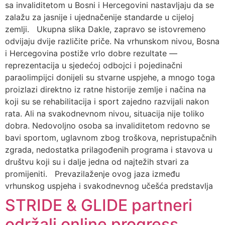
sa invaliditetom u Bosni i Hercegovini nastavljaju da se
zalažu za jasnije i ujednačenije standarde u cijeloj
zemlji. Ukupna slika Dakle, zapravo se istovremeno
odvijaju dvije različite priče. Na vrhunskom nivou, Bosna
i Hercegovina postiže vrlo dobre rezultate —
reprezentacija u sjedećoj odbojci i pojedinačni
paraolimpijci donijeli su stvarne uspjehe, a mnogo toga
proizlazi direktno iz ratne historije zemlje i načina na
koji su se rehabilitacija i sport zajedno razvijali nakon
rata. Ali na svakodnevnom nivou, situacija nije toliko
dobra. Nedovoljno osoba sa invaliditetom redovno se
bavi sportom, uglavnom zbog troškova, nepristupačnih
zgrada, nedostatka prilagođenih programa i stavova u
društvu koji su i dalje jedna od najtežih stvari za
promijeniti. Prevazilaženje ovog jaza između
vrhunskog uspjeha i svakodnevnog učešća predstavlja
STRIDE & GLIDE partneri
održali online progress