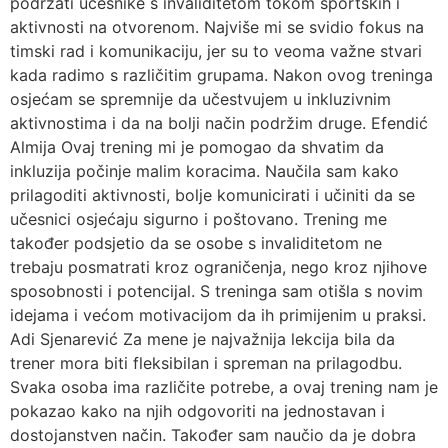
podržati učesnike s invaliditetom tokom sportskih i
aktivnosti na otvorenom. Najviše mi se svidio fokus na
timski rad i komunikaciju, jer su to veoma važne stvari
kada radimo s različitim grupama. Nakon ovog treninga
osjećam se spremnije da učestvujem u inkluzivnim
aktivnostima i da na bolji način podržim druge. Efendić
Almija Ovaj trening mi je pomogao da shvatim da
inkluzija počinje malim koracima. Naučila sam kako
prilagoditi aktivnosti, bolje komunicirati i učiniti da se
učesnici osjećaju sigurno i poštovano. Trening me
također podsjetio da se osobe s invaliditetom ne
trebaju posmatrati kroz ograničenja, nego kroz njihove
sposobnosti i potencijal. S treninga sam otišla s novim
idejama i većom motivacijom da ih primijenim u praksi.
Adi Sjenarević Za mene je najvažnija lekcija bila da
trener mora biti fleksibilan i spreman na prilagodbu.
Svaka osoba ima različite potrebe, a ovaj trening nam je
pokazao kako na njih odgovoriti na jednostavan i
dostojanstven način. Također sam naučio da je dobra