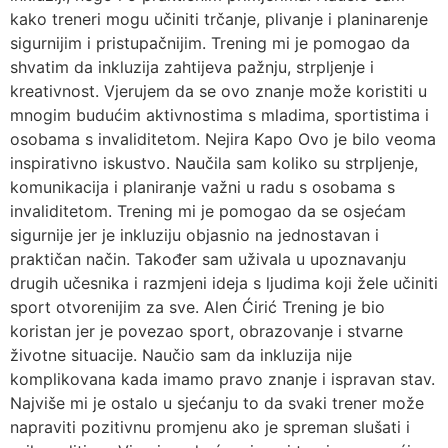
kako treneri mogu učiniti trčanje, plivanje i planinarenje
sigurnijim i pristupačnijim. Trening mi je pomogao da
shvatim da inkluzija zahtijeva pažnju, strpljenje i
kreativnost. Vjerujem da se ovo znanje može koristiti u
mnogim budućim aktivnostima s mladima, sportistima i
osobama s invaliditetom. Nejira Kapo Ovo je bilo veoma
inspirativno iskustvo. Naučila sam koliko su strpljenje,
komunikacija i planiranje važni u radu s osobama s
invaliditetom. Trening mi je pomogao da se osjećam
sigurnije jer je inkluziju objasnio na jednostavan i
praktičan način. Također sam uživala u upoznavanju
drugih učesnika i razmjeni ideja s ljudima koji žele učiniti
sport otvorenijim za sve. Alen Ćirić Trening je bio
koristan jer je povezao sport, obrazovanje i stvarne
životne situacije. Naučio sam da inkluzija nije
komplikovana kada imamo pravo znanje i ispravan stav.
Najviše mi je ostalo u sjećanju to da svaki trener može
napraviti pozitivnu promjenu ako je spreman slušati i