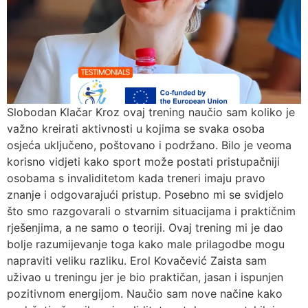
Slobodan Klačar Kroz ovaj trening naučio sam koliko je
važno kreirati aktivnosti u kojima se svaka osoba
osjeća uključeno, poštovano i podržano. Bilo je veoma
korisno vidjeti kako sport može postati pristupačniji
osobama s invaliditetom kada treneri imaju pravo
znanje i odgovarajući pristup. Posebno mi se svidjelo
što smo razgovarali o stvarnim situacijama i praktičnim
rješenjima, a ne samo o teoriji. Ovaj trening mi je dao
bolje razumijevanje toga kako male prilagodbe mogu
napraviti veliku razliku. Erol Kovačević Zaista sam
uživao u treningu jer je bio praktičan, jasan i ispunjen
pozitivnom energijom. Naučio sam nove načine kako