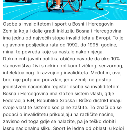
Osobe s invaliditetom i sport u Bosni i Hercegovini
Zemlja koja i dalje gradi inkluziju Bosna i Hercegovina
ima jednu od najvećih stopa invaliditeta u Evropi. To je
uglavnom posljedica rata od 1992. do 1995. godine,
mina, te povreda koje su nastale nakon njega.
Dokumenti javnih politika obično navode da oko 10%
stanovništva živi s nekim oblikom fizičkog, senzornog,
intelektualnog ili razvojnog invaliditeta. Međutim, ovaj
broj nije potpuno pouzdan, jer u zemlji ne postoji
jedinstveni nacionalni registar osoba sa invaliditetom.
Bosna i Hercegovina ima složen sistem vlasti, gdje
Federacija BiH, Republika Srpska i Brčko distrikt imaju
svoje vlastite sisteme socijalne zaštite. To znači da se
podaci o invaliditetu prikupljaju na različite načine,
zavisno od toga gdje se nalazite, pa je teško dobiti
jasnu nacionalnu sliku. Sport je jedna od oblasti u kojoj