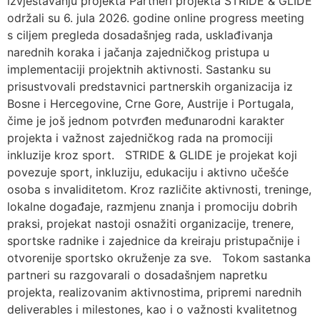
izvještavanju projekta Partneri projekta STRIDE & GLIDE
održali su 6. jula 2026. godine online progress meeting
s ciljem pregleda dosadašnjeg rada, usklađivanja
narednih koraka i jačanja zajedničkog pristupa u
implementaciji projektnih aktivnosti. Sastanku su
prisustvovali predstavnici partnerskih organizacija iz
Bosne i Hercegovine, Crne Gore, Austrije i Portugala,
čime je još jednom potvrđen međunarodni karakter
projekta i važnost zajedničkog rada na promociji
inkluzije kroz sport. STRIDE & GLIDE je projekat koji
povezuje sport, inkluziju, edukaciju i aktivno učešće
osoba s invaliditetom. Kroz različite aktivnosti, treninge,
lokalne događaje, razmjenu znanja i promociju dobrih
praksi, projekat nastoji osnažiti organizacije, trenere,
sportske radnike i zajednice da kreiraju pristupačnije i
otvorenije sportsko okruženje za sve. Tokom sastanka
partneri su razgovarali o dosadašnjem napretku
projekta, realizovanim aktivnostima, pripremi narednih
deliverables i milestones, kao i o važnosti kvalitetnog