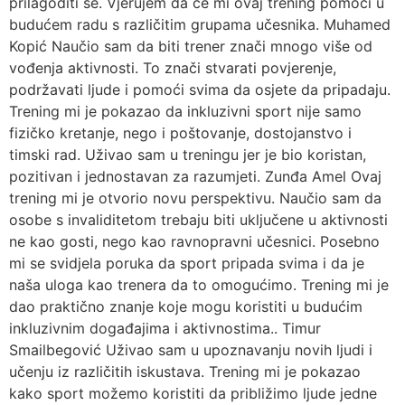
prilagoditi se. Vjerujem da će mi ovaj trening pomoći u
budućem radu s različitim grupama učesnika. Muhamed
Kopić Naučio sam da biti trener znači mnogo više od
vođenja aktivnosti. To znači stvarati povjerenje,
podržavati ljude i pomoći svima da osjete da pripadaju.
Trening mi je pokazao da inkluzivni sport nije samo
fizičko kretanje, nego i poštovanje, dostojanstvo i
timski rad. Uživao sam u treningu jer je bio koristan,
pozitivan i jednostavan za razumjeti. Zunđa Amel Ovaj
trening mi je otvorio novu perspektivu. Naučio sam da
osobe s invaliditetom trebaju biti uključene u aktivnosti
ne kao gosti, nego kao ravnopravni učesnici. Posebno
mi se svidjela poruka da sport pripada svima i da je
naša uloga kao trenera da to omogućimo. Trening mi je
dao praktično znanje koje mogu koristiti u budućim
inkluzivnim događajima i aktivnostima.. Timur
Smailbegović Uživao sam u upoznavanju novih ljudi i
učenju iz različitih iskustava. Trening mi je pokazao
kako sport možemo koristiti da približimo ljude jedne