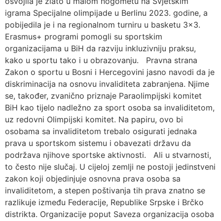
osvojila je zlato u malom nogometu na Svjetskim
igrama Specijalne olimpijade u Berlinu 2023. godine, a
pobijedila je i na regionalnom turniru u basketu 3×3.
Erasmus+ programi pomogli su sportskim
organizacijama u BiH da razviju inkluzivniju praksu,
kako u sportu tako i u obrazovanju. Pravna strana
Zakon o sportu u Bosni i Hercegovini jasno navodi da je
diskriminacija na osnovu invaliditeta zabranjena. Njime
se, također, zvanično priznaje Paraolimpijski komitet
BiH kao tijelo nadležno za sport osoba sa invaliditetom,
uz redovni Olimpijski komitet. Na papiru, ovo bi
osobama sa invaliditetom trebalo osigurati jednaka
prava u sportskom sistemu i obavezati državu da
podržava njihove sportske aktivnosti. Ali u stvarnosti,
to često nije slučaj. U cijeloj zemlji ne postoji jedinstveni
zakon koji objedinjuje osnovna prava osoba sa
invaliditetom, a stepen poštivanja tih prava znatno se
razlikuje između Federacije, Republike Srpske i Brčko
distrikta. Organizacije poput Saveza organizacija osoba