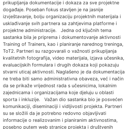
prikupljanja dokumentacije i dokaza za sve projektne
događaje. Poseban fokus stavljen je na jasnije
izvještavanje, bolju organizaciju projektnih materijala i
usklađivanje svih partnera sa zahtjevima platforme i
projektne administracije. Jedna od ključnih tema
sastanka bila je priprema i dokumentovanje aktivnosti
Training of Trainers, kao i planiranje narednog treninga,
ToT2. Partneri su razgovarali o važnosti prikupljanja
kvalitetnih fotografija, video materijala, izjava učesnika,
evaluacijskih formulara i drugih dokaza koji pokazuju
stvarni uticaj aktivnosti. Naglašeno je da dokumentacija
ne treba biti samo administrativna obaveza, već i način
da se prikaže vrijednost rada s učesnicima, lokalnim
zajednicama i organizacijama koje djeluju u oblasti
sporta i inkluzije. Važan dio sastanka bio je posvećen
komunikaciji, diseminaciji i vidljivosti projekta. Partneri
su se složili da je potrebno redovno objavljivati
informacije o realizovanim i planiranim aktivnostima,
posebno putem web stranice projekta i društvenih