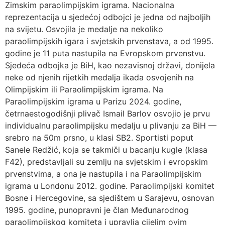
Zimskim paraolimpijskim igrama. Nacionalna
reprezentacija u sjedećoj odbojci je jedna od najboljih
na svijetu. Osvojila je medalje na nekoliko
paraolimpijskih igara i svjetskih prvenstava, a od 1995.
godine je 11 puta nastupila na Evropskom prvenstvu.
Sjedeća odbojka je BiH, kao nezavisnoj državi, donijela
neke od njenih rijetkih medalja ikada osvojenih na
Olimpijskim ili Paraolimpijskim igrama. Na
Paraolimpijskim igrama u Parizu 2024. godine,
četrnaestogodišnji plivač Ismail Barlov osvojio je prvu
individualnu paraolimpijsku medalju u plivanju za BiH —
srebro na 50m prsno, u klasi SB2. Sportisti poput
Sanele Redžić, koja se takmiči u bacanju kugle (klasa
F42), predstavljali su zemlju na svjetskim i evropskim
prvenstvima, a ona je nastupila i na Paraolimpijskim
igrama u Londonu 2012. godine. Paraolimpijski komitet
Bosne i Hercegovine, sa sjedištem u Sarajevu, osnovan
1995. godine, punopravni je član Međunarodnog
paraolimpijskog komiteta i upravlja cijelim ovim