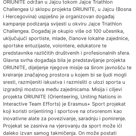
ORIUNITE održan u Jajcu tokom Jajce Triathlon
Challengea U sklopu projekta ORIUNITE, u Jajcu (Bosna
i Hercegovina) uspješno je organizovan događaj
kampanje podizanja svijesti u okviru Jajce Triathlon
Challengea. Događaj je okupio više od 100 učesnika,
uključujući sportiste, mlade, članove lokalne zajednice,
sportske entuzijaste, volontere, edukatore te
predstavnike različitih društvenih i profesionalnih sfera.
Glavna svrha događaja bila je predstavljanje projekta
ORIUNITE, dijeljenje njegove misije sa širom javnošću te
kreiranje značajnog prostora u kojem bi se ljudi mogli
sresti, razmijeniti iskustva i razmisliti o ulozi sporta u
izgradnji mostova među zajednicama. Misija i ciljevi
projekta ORIUNITE (Orienteering, Uniting Nations in
Interactive Team Efforts) je Erasmus+ Sport projekat
koji koristi orijentiring i sportove na otvorenom kao
inovativne alate za povezivanje, saradnju i pomirenje.
Projekat se zasniva na vjerovanju da sport može ići
daleko izvan samog takmičenja. On može postati