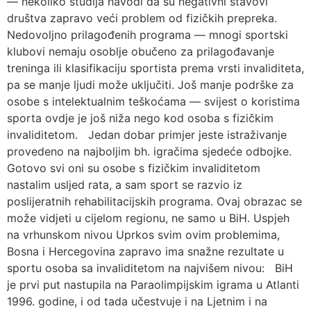
— nekoliko studija navodi da su negativni stavovi
društva zapravo veći problem od fizičkih prepreka.
Nedovoljno prilagođenih programa — mnogi sportski
klubovi nemaju osoblje obučeno za prilagođavanje
treninga ili klasifikaciju sportista prema vrsti invaliditeta,
pa se manje ljudi može uključiti. Još manje podrške za
osobe s intelektualnim teškoćama — svijest o koristima
sporta ovdje je još niža nego kod osoba s fizičkim
invaliditetom. Jedan dobar primjer jeste istraživanje
provedeno na najboljim bh. igračima sjedeće odbojke.
Gotovo svi oni su osobe s fizičkim invaliditetom
nastalim usljed rata, a sam sport se razvio iz
poslijeratnih rehabilitacijskih programa. Ovaj obrazac se
može vidjeti u cijelom regionu, ne samo u BiH. Uspjeh
na vrhunskom nivou Uprkos svim ovim problemima,
Bosna i Hercegovina zapravo ima snažne rezultate u
sportu osoba sa invaliditetom na najvišem nivou: BiH
je prvi put nastupila na Paraolimpijskim igrama u Atlanti
1996. godine, i od tada učestvuje i na Ljetnim i na