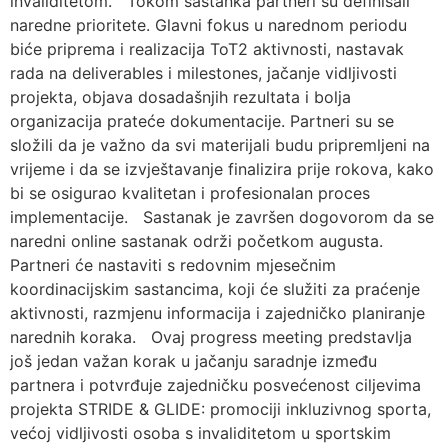
invaliditetom. Tokom sastanka partneri su definisali
naredne prioritete. Glavni fokus u narednom periodu
biće priprema i realizacija ToT2 aktivnosti, nastavak
rada na deliverables i milestones, jačanje vidljivosti
projekta, objava dosadašnjih rezultata i bolja
organizacija prateće dokumentacije. Partneri su se
složili da je važno da svi materijali budu pripremljeni na
vrijeme i da se izvještavanje finalizira prije rokova, kako
bi se osigurao kvalitetan i profesionalan proces
implementacije. Sastanak je završen dogovorom da se
naredni online sastanak održi početkom augusta.
Partneri će nastaviti s redovnim mjesečnim
koordinacijskim sastancima, koji će služiti za praćenje
aktivnosti, razmjenu informacija i zajedničko planiranje
narednih koraka. Ovaj progress meeting predstavlja
još jedan važan korak u jačanju saradnje između
partnera i potvrđuje zajedničku posvećenost ciljevima
projekta STRIDE & GLIDE: promociji inkluzivnog sporta,
većoj vidljivosti osoba s invaliditetom u sportskim