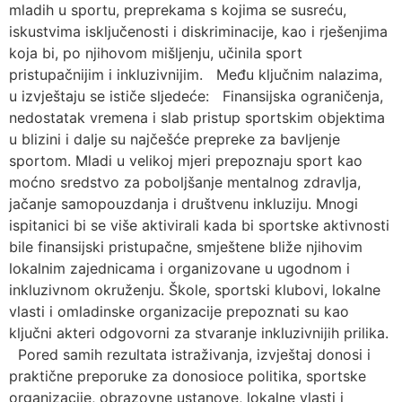
mladih u sportu, preprekama s kojima se susreću,
iskustvima isključenosti i diskriminacije, kao i rješenjima
koja bi, po njihovom mišljenju, učinila sport
pristupačnijim i inkluzivnijim. Među ključnim nalazima,
u izvještaju se ističe sljedeće: Finansijska ograničenja,
nedostatak vremena i slab pristup sportskim objektima
u blizini i dalje su najčešće prepreke za bavljenje
sportom. Mladi u velikoj mjeri prepoznaju sport kao
moćno sredstvo za poboljšanje mentalnog zdravlja,
jačanje samopouzdanja i društvenu inkluziju. Mnogi
ispitanici bi se više aktivirali kada bi sportske aktivnosti
bile finansijski pristupačne, smještene bliže njihovim
lokalnim zajednicama i organizovane u ugodnom i
inkluzivnom okruženju. Škole, sportski klubovi, lokalne
vlasti i omladinske organizacije prepoznati su kao
ključni akteri odgovorni za stvaranje inkluzivnijih prilika.
Pored samih rezultata istraživanja, izvještaj donosi i
praktične preporuke za donosioce politika, sportske
organizacije, obrazovne ustanove, lokalne vlasti i