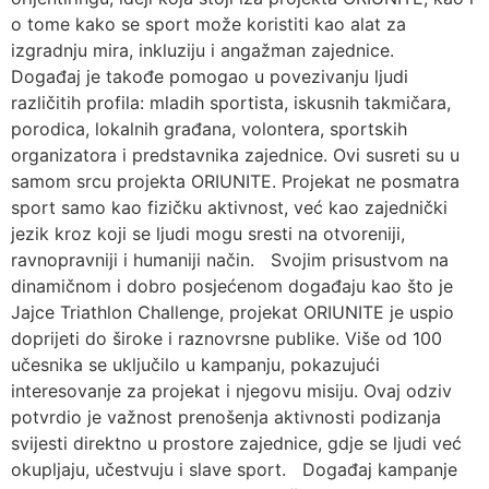
o tome kako se sport može koristiti kao alat za
izgradnju mira, inkluziju i angažman zajednice.
Događaj je takođe pomogao u povezivanju ljudi
različitih profila: mladih sportista, iskusnih takmičara,
porodica, lokalnih građana, volontera, sportskih
organizatora i predstavnika zajednice. Ovi susreti su u
samom srcu projekta ORIUNITE. Projekat ne posmatra
sport samo kao fizičku aktivnost, već kao zajednički
jezik kroz koji se ljudi mogu sresti na otvoreniji,
ravnopravniji i humaniji način. Svojim prisustvom na
dinamičnom i dobro posjećenom događaju kao što je
Jajce Triathlon Challenge, projekat ORIUNITE je uspio
doprijeti do široke i raznovrsne publike. Više od 100
učesnika se uključilo u kampanju, pokazujući
interesovanje za projekat i njegovu misiju. Ovaj odziv
potvrdio je važnost prenošenja aktivnosti podizanja
svijesti direktno u prostore zajednice, gdje se ljudi već
okupljaju, učestvuju i slave sport. Događaj kampanje