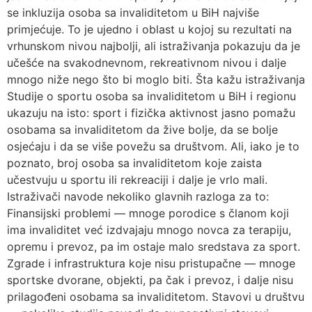
se inkluzija osoba sa invaliditetom u BiH najviše
primjećuje. To je ujedno i oblast u kojoj su rezultati na
vrhunskom nivou najbolji, ali istraživanja pokazuju da je
učešće na svakodnevnom, rekreativnom nivou i dalje
mnogo niže nego što bi moglo biti. Šta kažu istraživanja
Studije o sportu osoba sa invaliditetom u BiH i regionu
ukazuju na isto: sport i fizička aktivnost jasno pomažu
osobama sa invaliditetom da žive bolje, da se bolje
osjećaju i da se više povežu sa društvom. Ali, iako je to
poznato, broj osoba sa invaliditetom koje zaista
učestvuju u sportu ili rekreaciji i dalje je vrlo mali.
Istraživači navode nekoliko glavnih razloga za to:
Finansijski problemi — mnoge porodice s članom koji
ima invaliditet već izdvajaju mnogo novca za terapiju,
opremu i prevoz, pa im ostaje malo sredstava za sport.
Zgrade i infrastruktura koje nisu pristupačne — mnoge
sportske dvorane, objekti, pa čak i prevoz, i dalje nisu
prilagođeni osobama sa invaliditetom. Stavovi u društvu