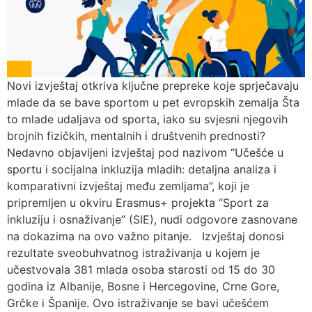
Novi izvještaj otkriva ključne prepreke koje sprječavaju
mlade da se bave sportom u pet evropskih zemalja Šta
to mlade udaljava od sporta, iako su svjesni njegovih
brojnih fizičkih, mentalnih i društvenih prednosti?
Nedavno objavljeni izvještaj pod nazivom “Učešće u
sportu i socijalna inkluzija mladih: detaljna analiza i
komparativni izvještaj među zemljama”, koji je
pripremljen u okviru Erasmus+ projekta “Sport za
inkluziju i osnaživanje” (SIE), nudi odgovore zasnovane
na dokazima na ovo važno pitanje. Izvještaj donosi
rezultate sveobuhvatnog istraživanja u kojem je
učestvovala 381 mlada osoba starosti od 15 do 30
godina iz Albanije, Bosne i Hercegovine, Crne Gore,
Grčke i Španije. Ovo istraživanje se bavi učešćem